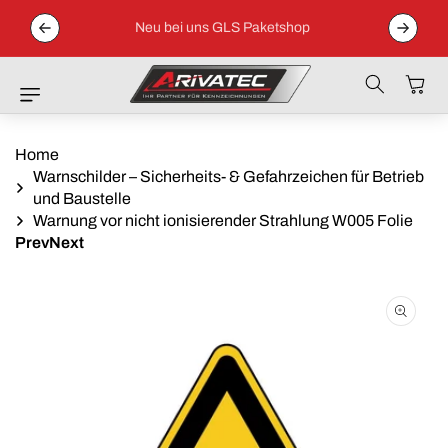
Direkt Zum
 04152 /
Inhalt
Neu bei uns GLS Paketshop
Warenkor
Home
Warnschilder – Sicherheits- & Gefahrzeichen für Betrieb
und Baustelle
Warnung vor nicht ionisierender Strahlung W005 Folie
Prev
Next
Zu
Produktinformationen
Springen