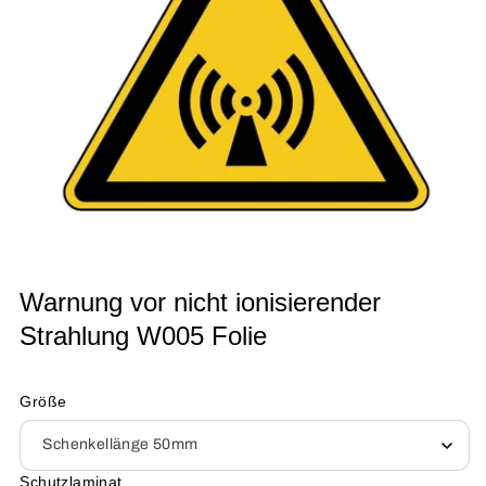
Medien
Warnung vor nicht ionisierender
1
in
Strahlung W005 Folie
Modal
öffnen
Größe
Schutzlaminat