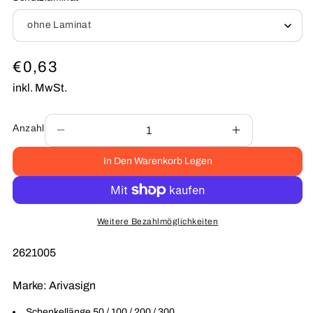
Normaler
€0,63
Preis
inkl. MwSt.
Anzahl
Verringere
Erhöhe
die
die
In Den Warenkorb Legen
Menge
Menge
für
für
Warnung
Warnung
vor
vor
nicht
nicht
Weitere Bezahlmöglichkeiten
ionisierender
ionisierender
Strahlung
Strahlung
SKU:
2621005
W005
W005
Folie
Folie
Marke:
Arivasign
Schenkellänge 50 / 100 / 200 / 300