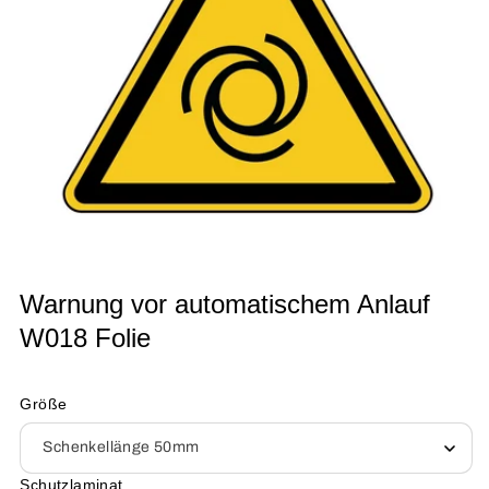
Medien
Warnung vor automatischem Anlauf
1
in
W018 Folie
Modal
öffnen
Größe
Schutzlaminat