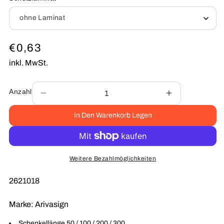
Normaler
€0,63
Preis
inkl. MwSt.
Anzahl
Verringere
Erhöhe
die
die
In Den Warenkorb Legen
Menge
Menge
für
für
Warnung
Warnung
vor
vor
automatischem
automatisch
Weitere Bezahlmöglichkeiten
Anlauf
Anlauf
W018
W018
SKU:
2621018
Folie
Folie
Marke:
Arivasign
Schenkellänge 50 / 100 / 200 / 300