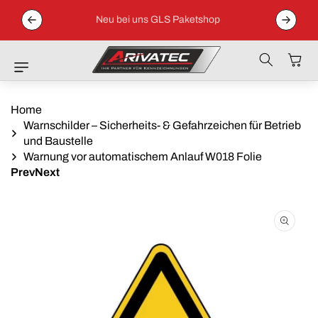
Direkt Zum
 04152 /
Inhalt
Neu bei uns GLS Paketshop
Warenkor
Home
Warnschilder – Sicherheits- & Gefahrzeichen für Betrieb
und Baustelle
Warnung vor automatischem Anlauf W018 Folie
Prev
Next
Zu
Produktinformationen
Springen