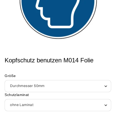
Medien
Kopfschutz benutzen M014 Folie
1
in
Modal
öffnen
Größe
Schutzlaminat