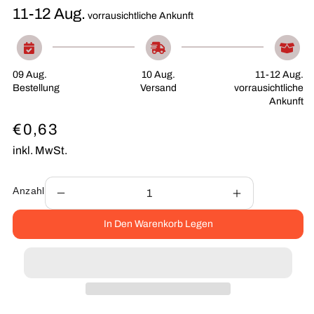
11-12 Aug.
vorrausichtliche Ankunft
09 Aug.
10 Aug.
11-12 Aug.
Bestellung
Versand
vorrausichtliche
Ankunft
Normaler
€0,63
Preis
inkl. MwSt.
Anzahl
Verringere
Erhöhe
die
die
In Den Warenkorb Legen
Menge
Menge
für
für
Kopfschutz
Kopfschutz
benutzen
benutzen
M014
M014
Folie
Folie