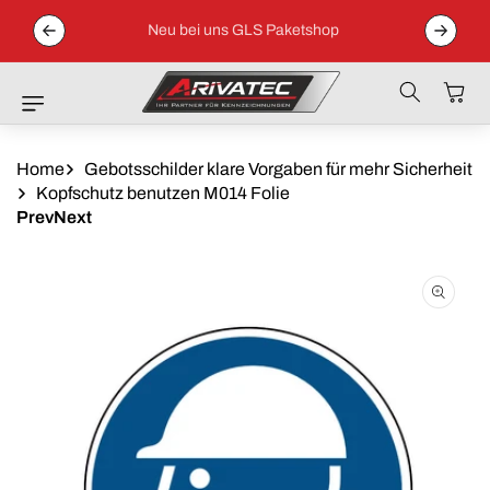
Direkt Zum
 04152 /
Inhalt
Neu bei uns GLS Paketshop
Warenkor
Home
Gebotsschilder klare Vorgaben für mehr Sicherheit
Kopfschutz benutzen M014 Folie
Prev
Next
Zu
Produktinformationen
Springen