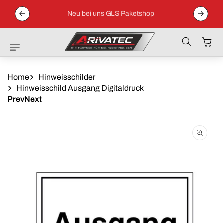
Direkt Zum
 04152 /
Inhalt
Neu bei uns GLS Paketshop
Warenkor
Home
Hinweisschilder
Hinweisschild Ausgang Digitaldruck
Prev
Next
Zu
Produktinformationen
Springen