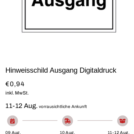
Medien
Hinweisschild Ausgang Digitaldruck
1
in
Modal
Normaler
€0,94
öffnen
Preis
inkl. MwSt.
11-12 Aug.
vorrausichtliche Ankunft
09 Aug.
10 Aug.
11-12 Aug.