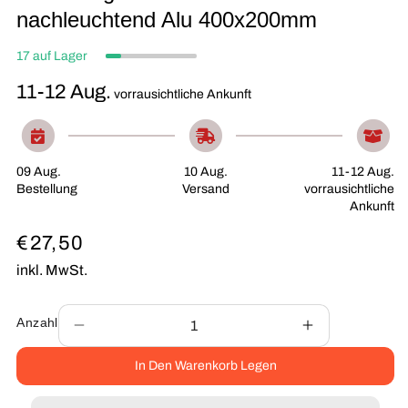
nachleuchtend Alu 400x200mm
17 auf Lager
11-12 Aug.
vorrausichtliche Ankunft
09 Aug.
10 Aug.
11-12 Aug.
Bestellung
Versand
vorrausichtliche
Ankunft
Normaler
€27,50
Preis
inkl. MwSt.
Anzahl
Verringere
Erhöhe
die
die
In Den Warenkorb Legen
Menge
Menge
für
für
Fluchtwegschild
Fluchtwegsch