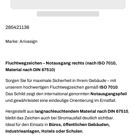
Pfeil
Pfeil
rechts
rechts
nachleuchtend
nachleuchten
Alu
Alu
SKU:
285421136
400x200mm
400x200mm
Marke: Arivasign
Fluchtwegzeichen – Notausgang rechts (nach ISO 7010,
Material nach DIN 67510)
Sorgen Sie für maximale Sicherheit in Ihrem Gebäude – mit
unserem hochwertigen Fluchtwegzeichen gemäß
ISO 7010
.
Das Schild zeigt den international genormten
Notausgangspfeil
und gewährleistet eine eindeutige Orientierung im Ernstfall.
Hergestellt aus
langnachleuchtendem Material nach DIN 67510
,
bleibt das Zeichen auch bei Stromausfall deutlich sichtbar.
Ideal für den Einsatz in
Büros, öffentlichen Gebäuden,
Industrieanlagen, Hotels oder Schulen
.