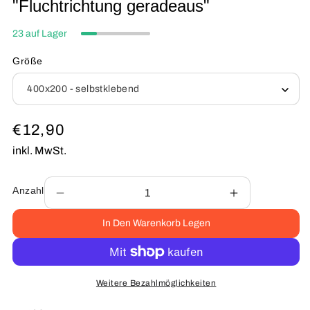
"Fluchtrichtung geradeaus"
23 auf Lager
Größe
Normaler
€12,90
Preis
inkl. MwSt.
Anzahl
Verringere
Erhöhe
die
die
In Den Warenkorb Legen
Menge
Menge
für
für
Fluchtwegschild
Fluchtwegsch
Kunststoff
Kunststoff
400x200
400x200
Weitere Bezahlmöglichkeiten
Permalight
Permalight
power
power