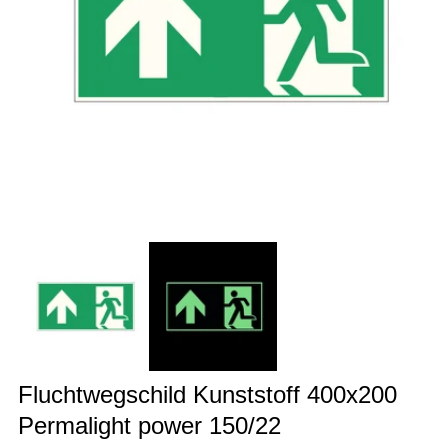
Medien
M
1
2
in
i
Modal
M
öffnen
ö
Fluchtwegschild Kunststoff 400x200
Permalight power 150/22