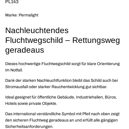
SKU:
PL143
150/22
150/22
&quot;Fluchtrichtung
&quot;Fluchtr
Marke: Permalight
geradeaus&quot;
geradeaus&qu
Nachleuchtendes
Fluchtwegschild – Rettungsweg
geradeaus
Dieses hochwertige Fluchtwegschild sorgt für klare Orientierung
im Notfall.
Dank der starken Nachleuchtfunktion bleibt das Schild auch bei
Stromausfall oder starker Rauchentwicklung gut sichtbar.
Ideal geeignet für öffentliche Gebäude, Industriehallen, Büros,
Hotels sowie private Objekte.
Das international verständliche Symbol mit Pfeil nach oben zeigt
den sicheren Fluchtweg geradeaus an und erfüllt alle gängigen
Sicherheitsanforderungen.