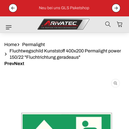
Direkt Zum
 04152 /
Inhalt
Neu bei uns GLS Paketshop
Warenkor
Home
Permalight
Fluchtwegschild Kunststoff 400x200 Permalight power
150/22 "Fluchtrichtung geradeaus"
Prev
Next
Zu
Produktinformationen
Springen